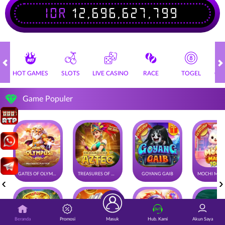
IDR
12,696,627,799
HOT GAMES
SLOTS
LIVE CASINO
RACE
TOGEL
OL
Game Populer
GATES OF OLYMPUS POP
TREASURES OF AZTEC
GOYANG GAIB
Beranda
Promosi
Masuk
Hub. Kami
Akun Saya