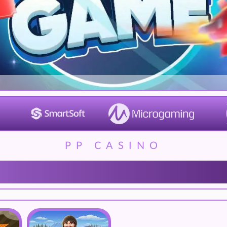
PP CASINO