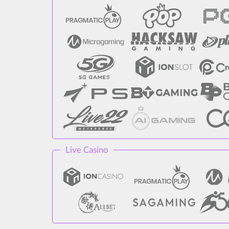
Live Casino