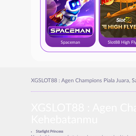
Spaceman
Slot88 High Fl
XGSLOT88 : Agen Champions Piala Juara, 
XGSLOT88 : Agen Cham
Kehebatanmu
Starlight Princess