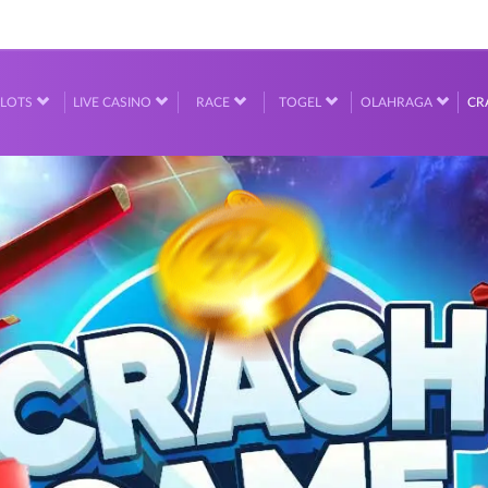
SLOTS
LIVE CASINO
RACE
TOGEL
OLAHRAGA
CR