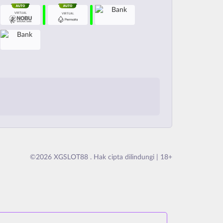
©2026 XGSLOT88 . Hak cipta dilindungi | 18+