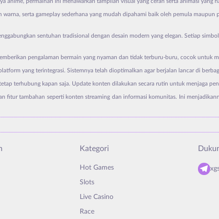
 anime, permainan ini menawarkan tampilan visual yang cerah serta animasi yang ha
h warna, serta gameplay sederhana yang mudah dipahami baik oleh pemula maupun
enggabungkan sentuhan tradisional dengan desain modern yang elegan. Setiap simbo
 memberikan pengalaman bermain yang nyaman dan tidak terburu-buru, cocok untuk me
form yang terintegrasi. Sistemnya telah dioptimalkan agar berjalan lancar di berba
tetap terhubung kapan saja. Update konten dilakukan secara rutin untuk menjaga pe
fitur tambahan seperti konten streaming dan informasi komunitas. Ini menjadikanny
m
Kategori
Duku
Hot Games
xgs
Slots
Live Casino
Race