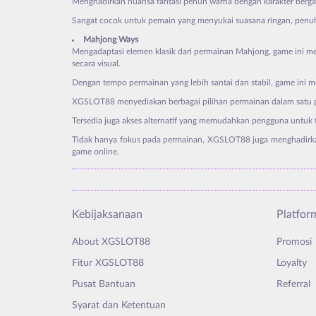
Menghadirkan nuansa fantasi penuh warna dengan karakter bergaya
Sangat cocok untuk pemain yang menyukai suasana ringan, penu
Mahjong Ways
Mengadaptasi elemen klasik dari permainan Mahjong, game ini m
secara visual.
Dengan tempo permainan yang lebih santai dan stabil, game ini
XGSLOT88 menyediakan berbagai pilihan permainan dalam satu plat
Tersedia juga akses alternatif yang memudahkan pengguna untuk 
Tidak hanya fokus pada permainan, XGSLOT88 juga menghadirkan 
game online.
Kebijaksanaan
Platfor
About XGSLOT88
Promosi
Fitur XGSLOT88
Loyalty
Pusat Bantuan
Referral
Syarat dan Ketentuan