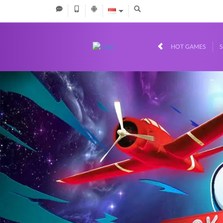
HOT GAMES