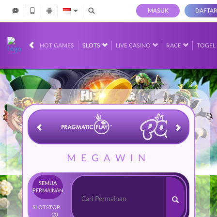
MASUK
DAFTA
IDR
12,738,138,
HOT GAMES
SLOTS
LIVE CASINO
RACE
TOGE
MEGAWIN
SEMUA
PERMAINAN
SLOTS
TOP
20