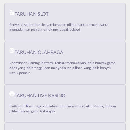
TARUHAN SLOT
Penyedia slot online dengan beragam pilihan game menarik yang
memudahkan pemain untuk mencapai jackpot
TARUHAN OLAHRAGA
Sportsbook Gaming Platform Terbaik menawarkan lebih banyak game,
odds yang lebih tinggi, dan menyediakan pilihan yang lebih banyak
untuk pemain.
TARUHAN LIVE KASINO
Platform Pilihan bagi perusahaan-perusahaan terbaik di dunia, dengan
pilihan variasi game terbanyak