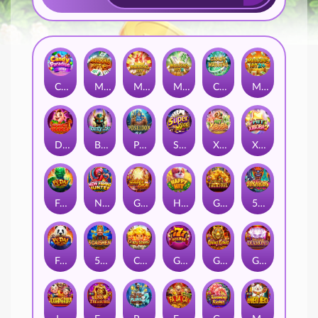
Candy Paradise 2048
Mahjong Hit +
Mahjong Hit
Mahjong Hit 2
Crazy Mahjong
Mahjong Hit 2+
DuoFuDuoCai
Bounty Loki
Poseidon
Super Ace
XiBoBa Hit
XiBoBa Hit2
Fu Dai Lian Lian-Dragon
New-Fishing Hunter
G-GoldenDrum
Happy Hit
G-InfiniteTreasure
5 Dragons(H5)
Fu Dai Lian Lian-Panda
5 CaiShen(H5)
Crazy Sheep
Golden 777(H5)
G-RollingRiches
G-DazzlingDiamond