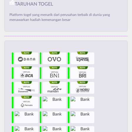
TARUHAN TOGEL
Platform togel yang menarik dari perusahan terbaik di dunia yang
menawarkan hadiah kemenangan besar