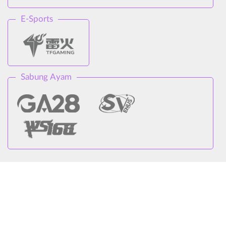
E-Sports
Sabung Ayam