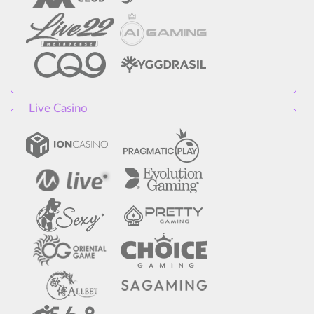
Live Casino