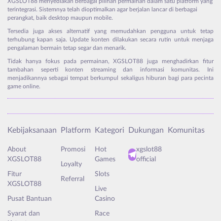
XGSLOT88 menyediakan berbagai pilihan permainan dalam satu platform yang
terintegrasi. Sistemnya telah dioptimalkan agar berjalan lancar di berbagai
perangkat, baik desktop maupun mobile.
Tersedia juga akses alternatif yang memudahkan pengguna untuk tetap
terhubung kapan saja. Update konten dilakukan secara rutin untuk menjaga
pengalaman bermain tetap segar dan menarik.
Tidak hanya fokus pada permainan, XGSLOT88 juga menghadirkan fitur
tambahan seperti konten streaming dan informasi komunitas. Ini
menjadikannya sebagai tempat berkumpul sekaligus hiburan bagi para pecinta
game online.
Kebijaksanaan
Platform
Kategori
Dukungan
Komunitas
About
Promosi
Hot
xgslot88
XGSLOT88
Games
official
Loyalty
Fitur
Slots
Referral
XGSLOT88
Live
Pusat Bantuan
Casino
Syarat dan
Race