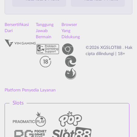
Bersertifikasi
Tanggung
Browser
Dari
Jawab
Yang
Bermain
Didukung
©2026 XGSLOT88 . Hak
cipta dilindungi | 18+
Platform Penyedia Layanan
Slots