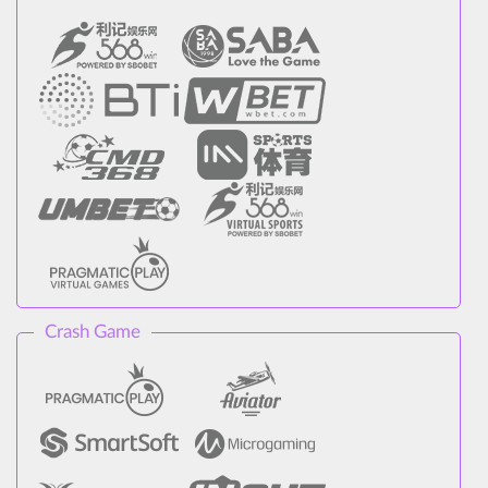
Crash Game