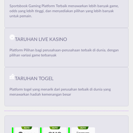
Sportsbook Gaming Platform Terbaik menawarkan lebih banyak game,
odds yang lebih tinggi, dan menyediakan pilihan yang lebih banyak
untuk pemain.
TARUHAN LIVE KASINO
Platform Pilihan bagi perusahaan-perusahaan terbaik di dunia, dengan
pilihan variasi game terbanyak
TARUHAN TOGEL
Platform togel yang menarik dari perusahan terbaik di dunia yang
menawarkan hadiah kemenangan besar