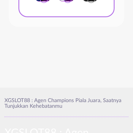
XGSLOT88 : Agen Champions Piala Juara, Saatnya
Tunjukkan Kehebatanmu