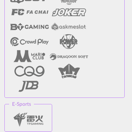
E-Sports