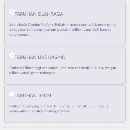
TARUHAN OLAHRAGA
Sportsbook Gaming Platform Terbaik menawarkan lebih banyak game,
odds yang lebih tinggi, dan menyediakan pilihan yang lebih banyak
untuk pemain.
TARUHAN LIVE KASINO
Platform Pilihan bagi perusahaan-perusahaan terbaik di dunia, dengan
pilihan variasi game terbanyak
TARUHAN TOGEL
Platform togel yang menarik dari perusahan terbaik di dunia yang
menawarkan hadiah kemenangan besar