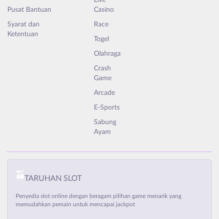
Pusat Bantuan
Casino
Syarat dan
Race
Ketentuan
Togel
Olahraga
Crash
Game
Arcade
E-Sports
Sabung
Ayam
TARUHAN SLOT
Penyedia slot online dengan beragam pilihan game menarik yang
memudahkan pemain untuk mencapai jackpot