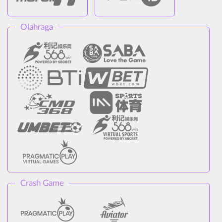
Olahraga
Crash Game