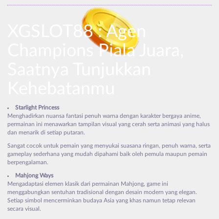
XGSLOT88 : Agen
Champions Piala Juara,
Saatnya Tunjukkan
Kehebatanmu
Starlight Princess
Menghadirkan nuansa fantasi penuh warna dengan karakter bergaya anime,
permainan ini menawarkan tampilan visual yang cerah serta animasi yang halus
dan menarik di setiap putaran.
Sangat cocok untuk pemain yang menyukai suasana ringan, penuh warna, serta
gameplay sederhana yang mudah dipahami baik oleh pemula maupun pemain
berpengalaman.
Mahjong Ways
Mengadaptasi elemen klasik dari permainan Mahjong, game ini
menggabungkan sentuhan tradisional dengan desain modern yang elegan.
Setiap simbol mencerminkan budaya Asia yang khas namun tetap relevan
secara visual.