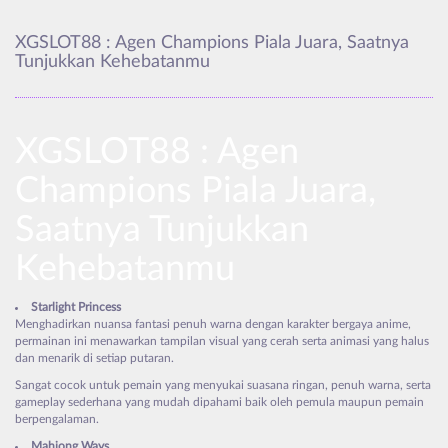
XGSLOT88 : Agen Champions Piala Juara, Saatnya
Tunjukkan Kehebatanmu
XGSLOT88 : Agen
Champions Piala Juara,
Saatnya Tunjukkan
Kehebatanmu
Starlight Princess
Menghadirkan nuansa fantasi penuh warna dengan karakter bergaya anime,
permainan ini menawarkan tampilan visual yang cerah serta animasi yang halus
dan menarik di setiap putaran.
Sangat cocok untuk pemain yang menyukai suasana ringan, penuh warna, serta
gameplay sederhana yang mudah dipahami baik oleh pemula maupun pemain
berpengalaman.
Mahjong Ways