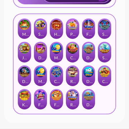
Mole Crash
Shade Dragons Fishing
Happy New Year
Piggy Bank TapTap
Fighter Fire
Super Super Fruit
Jogo Do Bicho
Dragon Master
Mines 2
Crazy King Kong
Dragon Fishing
Spirit Tide Legend
Dragon of Demons
Mines
Classic Mario
Rocket Derby
Dice
Cai Shen Fishing
King Of Football
Fishing Disco
Fishing YiLuFa
Running Chicken
Dragon Fishing II