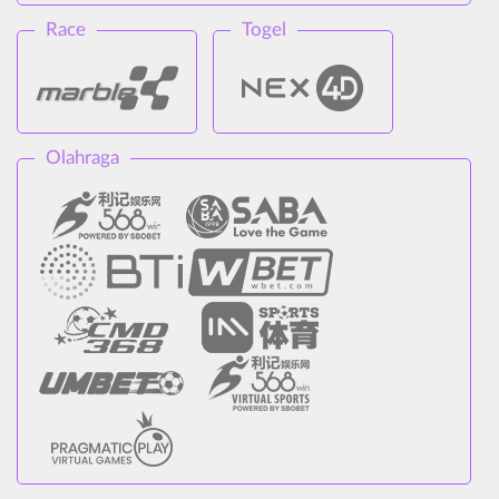
Race
Togel
Olahraga