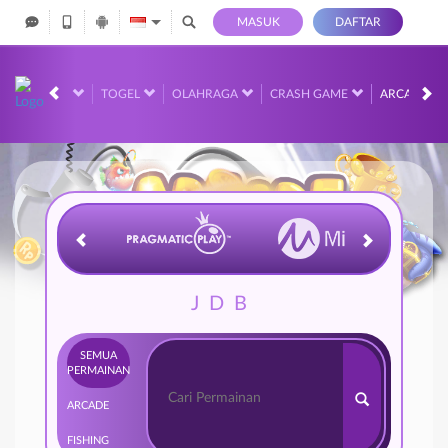
MASUK
DAFTAR
NO
RACE
TOGEL
OLAHRAGA
CRASH GAME
ARCADE
JDB
SEMUA
PERMAINAN
ARCADE
FISHING