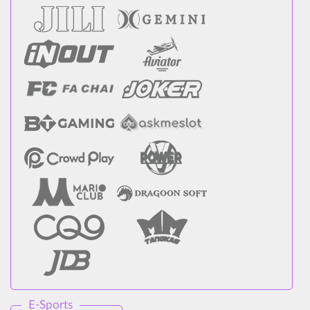
E-Sports