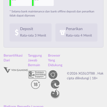
* Selama bank maintenance dan bank offline deposit dan penarikan
tidak dapat diproses
Deposit
Penarikan
Rata-rata 3 Menit
Rata-rata 4 Menit
Bersertifikasi
Tanggung
Browser
Dari
Jawab
Yang
Bermain
Didukung
©2026 XGSLOT88 . Hak
cipta dilindungi | 18+
Platform Penyedia Layanan