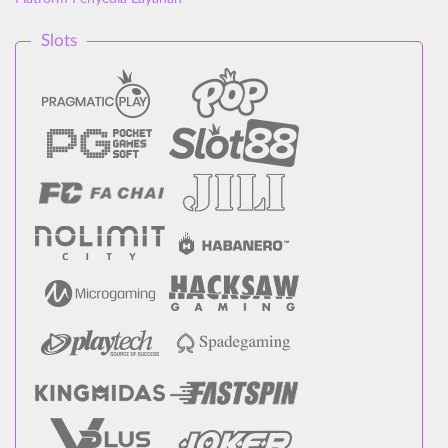
Slots