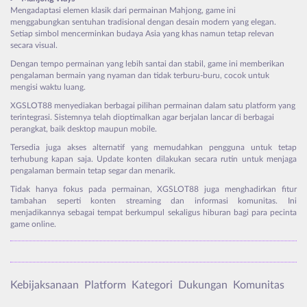
Mengadaptasi elemen klasik dari permainan Mahjong, game ini
menggabungkan sentuhan tradisional dengan desain modern yang elegan.
Setiap simbol mencerminkan budaya Asia yang khas namun tetap relevan
secara visual.
Dengan tempo permainan yang lebih santai dan stabil, game ini memberikan
pengalaman bermain yang nyaman dan tidak terburu-buru, cocok untuk
mengisi waktu luang.
XGSLOT88 menyediakan berbagai pilihan permainan dalam satu platform yang
terintegrasi. Sistemnya telah dioptimalkan agar berjalan lancar di berbagai
perangkat, baik desktop maupun mobile.
Tersedia juga akses alternatif yang memudahkan pengguna untuk tetap
terhubung kapan saja. Update konten dilakukan secara rutin untuk menjaga
pengalaman bermain tetap segar dan menarik.
Tidak hanya fokus pada permainan, XGSLOT88 juga menghadirkan fitur
tambahan seperti konten streaming dan informasi komunitas. Ini
menjadikannya sebagai tempat berkumpul sekaligus hiburan bagi para pecinta
game online.
Kebijaksanaan
Platform
Kategori
Dukungan
Komunitas