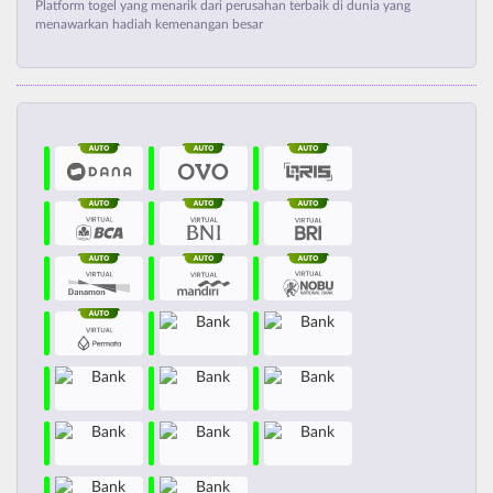
Platform togel yang menarik dari perusahan terbaik di dunia yang
menawarkan hadiah kemenangan besar