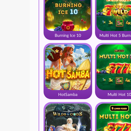
Burning Ice 10
HotSamba
Multi Hot 1