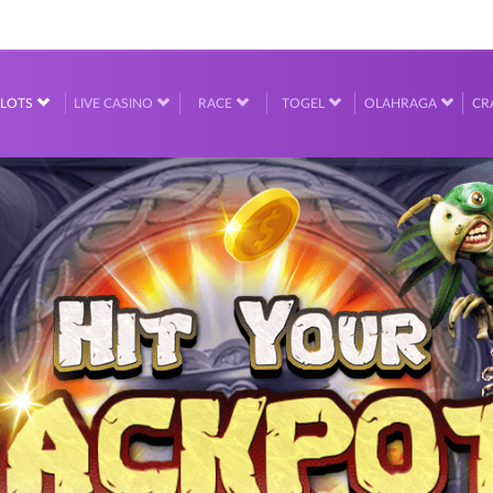
SLOTS
LIVE CASINO
RACE
TOGEL
OLAHRAGA
CR