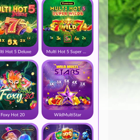
ti Hot 5 Deluxe
Multi Hot 5 Super Wilds
Foxy Hot 20
WildMultiStar