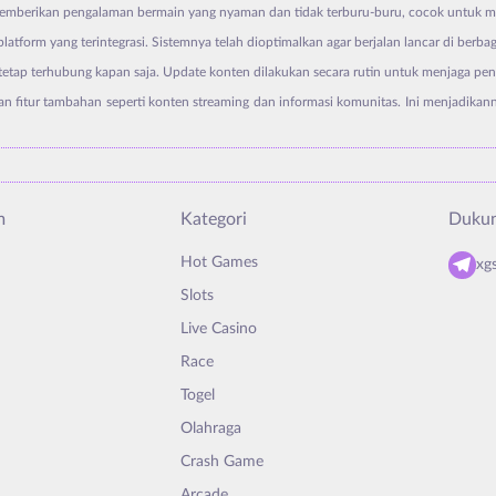
 memberikan pengalaman bermain yang nyaman dan tidak terburu-buru, cocok untuk me
form yang terintegrasi. Sistemnya telah dioptimalkan agar berjalan lancar di berba
tetap terhubung kapan saja. Update konten dilakukan secara rutin untuk menjaga pe
fitur tambahan seperti konten streaming dan informasi komunitas. Ini menjadikanny
m
Kategori
Duku
Hot Games
xgs
Slots
Live Casino
Race
Togel
Olahraga
Crash Game
Arcade