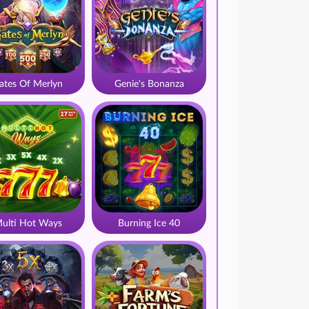
ates Of Merlyn
Genie's Bonanza
ulti Hot Ways
Burning Ice 40