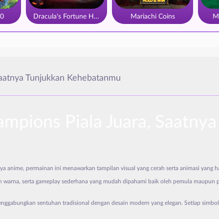
10
Dracula's Fortune Halloween Edition
Mariachi Coins
M
Saatnya Tunjukkan Kehebatanmu
pions Piala Juara, Saatnya
 anime, permainan ini menawarkan tampilan visual yang cerah serta animasi yang ha
h warna, serta gameplay sederhana yang mudah dipahami baik oleh pemula maupun
enggabungkan sentuhan tradisional dengan desain modern yang elegan. Setiap simbo