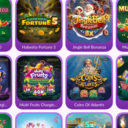
0
Habesha Fortune 5
Jingle Bell Bonanza
Mul
Gems Crown Charging Wilds
Multi Fruits Charging Wilds
Coins Of Atlantis