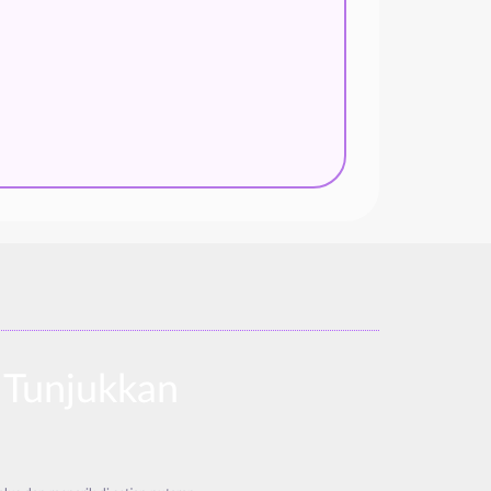
 Tunjukkan