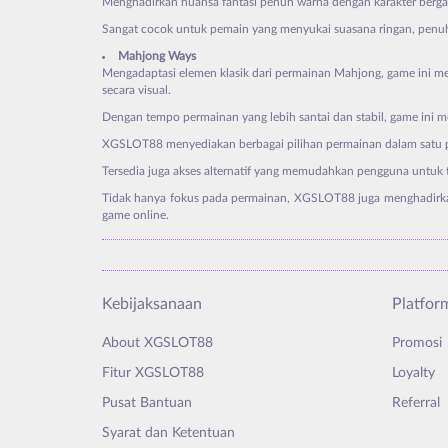
Menghadirkan nuansa fantasi penuh warna dengan karakter bergaya
Sangat cocok untuk pemain yang menyukai suasana ringan, penu
Mahjong Ways
Mengadaptasi elemen klasik dari permainan Mahjong, game ini m
secara visual.
Dengan tempo permainan yang lebih santai dan stabil, game ini
XGSLOT88 menyediakan berbagai pilihan permainan dalam satu plat
Tersedia juga akses alternatif yang memudahkan pengguna untuk 
Tidak hanya fokus pada permainan, XGSLOT88 juga menghadirkan 
game online.
Kebijaksanaan
Platfor
About XGSLOT88
Promosi
Fitur XGSLOT88
Loyalty
Pusat Bantuan
Referral
Syarat dan Ketentuan