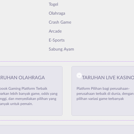
Togel
Olahraga
Crash Game
Arcade
E-Sports
Sabung Ayam
ARUHAN OLAHRAGA
TARUHAN LIVE KASIN
book Gaming Platform Terbaik
Platform Pilihan bagi perusahaan-
rkan lebih banyak game, odds yang
perusahaan terbaik di dunia, dengan
tinggi, dan menyediakan pilihan yang
pilihan variasi game terbanyak
banyak untuk pemain.