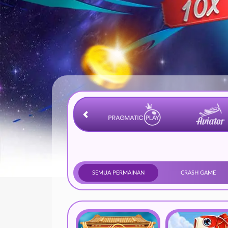
SEMUA PERMAINAN
CRASH GAME