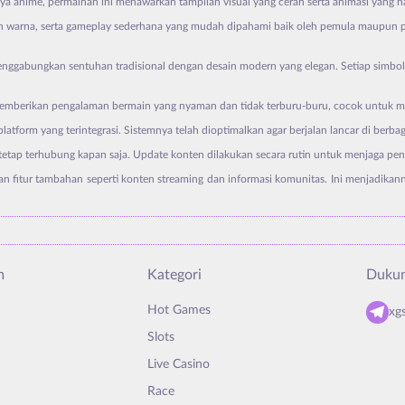
 anime, permainan ini menawarkan tampilan visual yang cerah serta animasi yang ha
h warna, serta gameplay sederhana yang mudah dipahami baik oleh pemula maupun
enggabungkan sentuhan tradisional dengan desain modern yang elegan. Setiap simbo
 memberikan pengalaman bermain yang nyaman dan tidak terburu-buru, cocok untuk me
form yang terintegrasi. Sistemnya telah dioptimalkan agar berjalan lancar di berba
tetap terhubung kapan saja. Update konten dilakukan secara rutin untuk menjaga pe
fitur tambahan seperti konten streaming dan informasi komunitas. Ini menjadikanny
m
Kategori
Duku
Hot Games
xgs
Slots
Live Casino
Race