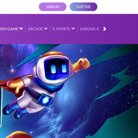
MASUK
DAFTAR
PROMOSI
ASH GAME
ARCADE
E-SPORTS
SABUNG AYAM