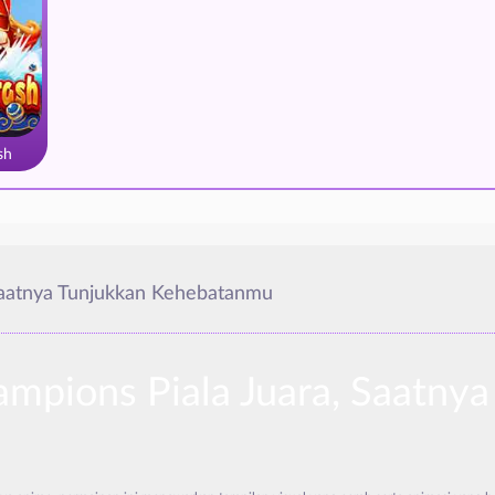
sh
Saatnya Tunjukkan Kehebatanmu
pions Piala Juara, Saatnya