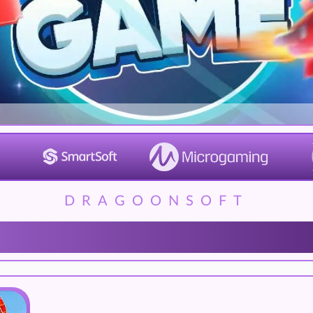
DRAGOONSOFT