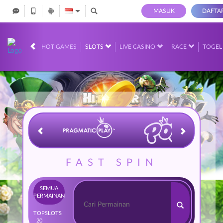
MASUK
DAFTA
IDR
12,665,476,
HOT GAMES
SLOTS
LIVE CASINO
RACE
TOGE
FAST SPIN
SEMUA
PERMAINAN
TOP
SLOTS
20