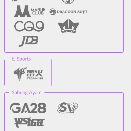
E-Sports
Sabung Ayam