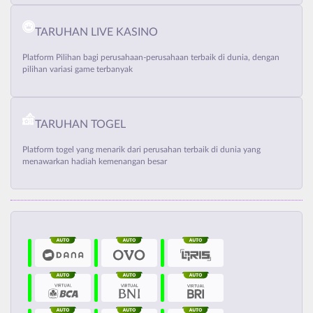
TARUHAN LIVE KASINO
Platform Pilihan bagi perusahaan-perusahaan terbaik di dunia, dengan
pilihan variasi game terbanyak
TARUHAN TOGEL
Platform togel yang menarik dari perusahan terbaik di dunia yang
menawarkan hadiah kemenangan besar