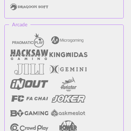
Arcade