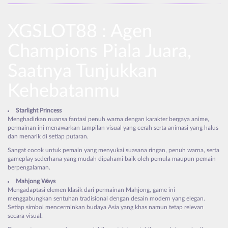
XGSLOT88 : Agen
Champions Piala Juara,
Saatnya Tunjukkan
Kehebatanmu
Starlight Princess
Menghadirkan nuansa fantasi penuh warna dengan karakter bergaya anime,
permainan ini menawarkan tampilan visual yang cerah serta animasi yang halus
dan menarik di setiap putaran.
Sangat cocok untuk pemain yang menyukai suasana ringan, penuh warna, serta
gameplay sederhana yang mudah dipahami baik oleh pemula maupun pemain
berpengalaman.
Mahjong Ways
Mengadaptasi elemen klasik dari permainan Mahjong, game ini
menggabungkan sentuhan tradisional dengan desain modern yang elegan.
Setiap simbol mencerminkan budaya Asia yang khas namun tetap relevan
secara visual.