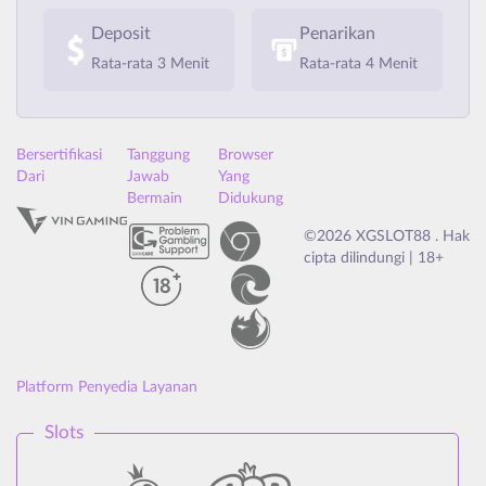
Deposit
Penarikan
Rata-rata 3 Menit
Rata-rata 4 Menit
Bersertifikasi
Tanggung
Browser
Dari
Jawab
Yang
Bermain
Didukung
©2026 XGSLOT88 . Hak
cipta dilindungi | 18+
Platform Penyedia Layanan
Slots