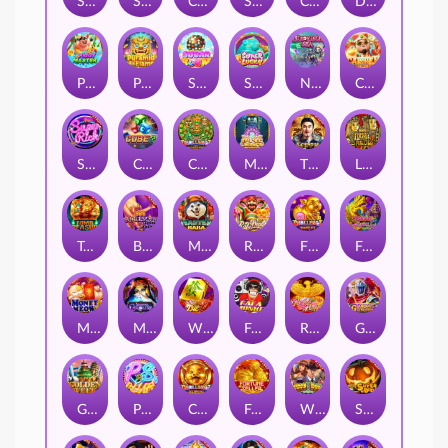
Super Powerful
SUPER GEMS
CHALLENGE・FU LU SHOU XI
Super Win
CAISHEN DADDY
Double Happiness
Piggy Master
PYRAMID OF FLAMES
SUGAR BOOM
SUPER LUCKY
NECROMANCER SHA
CAISHEN-LUCKY SPREAD
Super Rich
CUBE?
Challenge・Mayan Calendar
MYSTIC LEGEND 2
The Empire
Lucky Poker 2
Tomb Treasure
Burlesque 2
MASTER HAHA
Rat of Wealth
FEATURE BUY - Golden Pig
FANTASY - SOUTHEAST ASIA
Money Meow
Madame Caroline
What The FA
Fa Fa Monkey
Rich & Happy
Glorious Kingdom
Golden Week
PS Club
Challenge・Golden Pig
Fortune Teller
Who's The Boss
Super Boom