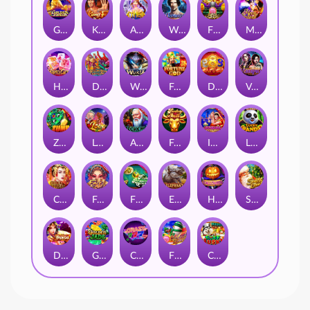
Golden Zongzi
KungFu
Athena
Werewolf
FEATURE BUY・SUPER POWERFUL
Moon Festival
Hand Of God
Dragon Boat Festival
Wu Xia
Fortune God
DA FU GUI
Vampire
ZUMA
Love
Alchemy
Fortune Bull
India Treasure
Lucky Panda
China Empress
Face Off
Fish Prawn Crab
Elephant
Halloween
Santa Claus
DIAO CHAN FA DA CAI
GOLDEN JADE
Crazy 777
FEATURE BUY・CHRISTMAS EXPRESS
Chef Husky