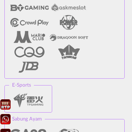
E-Sports
Sabung Ayam