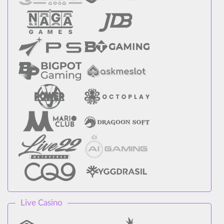
Live Casino