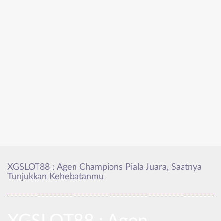
XGSLOT88 : Agen Champions Piala Juara, Saatnya
Tunjukkan Kehebatanmu