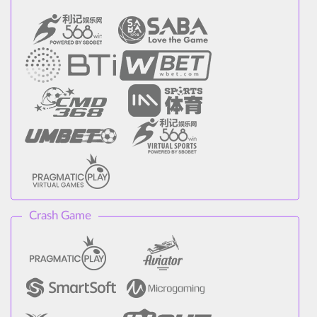
Crash Game