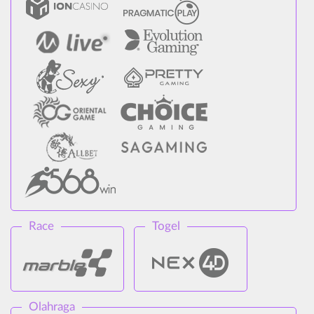
Race
Togel
Olahraga