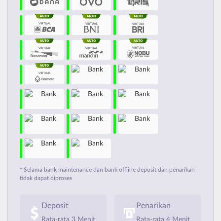
* Selama bank maintenance dan bank offline deposit dan penarikan
tidak dapat diproses
Deposit
Penarikan
Rata-rata 3 Menit
Rata-rata 4 Menit