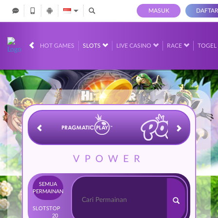
MASUK
DAFTA
IDR
12,691,304,
HOT GAMES
SLOTS
LIVE CASINO
RACE
TOGE
VPOWER
SEMUA
PERMAINAN
SLOTS
TOP
20