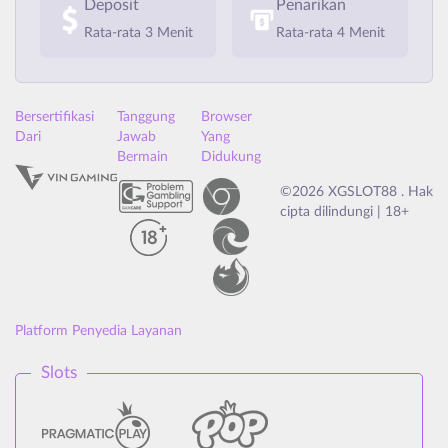
Deposit
Penarikan
Rata-rata 3 Menit
Rata-rata 4 Menit
Bersertifikasi
Tanggung
Browser
Dari
Jawab
Yang
Bermain
Didukung
©2026 XGSLOT88 . Hak
cipta dilindungi | 18+
Platform Penyedia Layanan
Slots