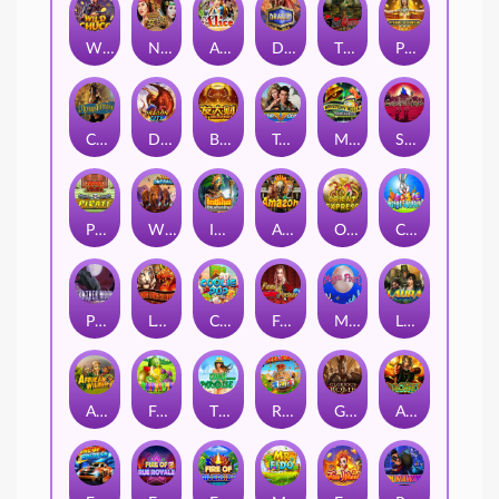
Wild Chuco
NvXia
Alice
Dragon
Three Kingdoms
Pyramid Adventure
Captain
Dragon City
Big Prosperity
Top Gun
Mystery Reels Power Reels
Sahara Gold
Pirate
Wild Buffalo
Indihn Dkehming
Amazon
Orient
Caster Surprise
Panther Moon
Long Teng Hu Xiao
Cookie Pop
Fame
Magic Pearl
Laura
African Wildlife
Fruit
Thai
Reel King Mega
Glorious Rome
Archer