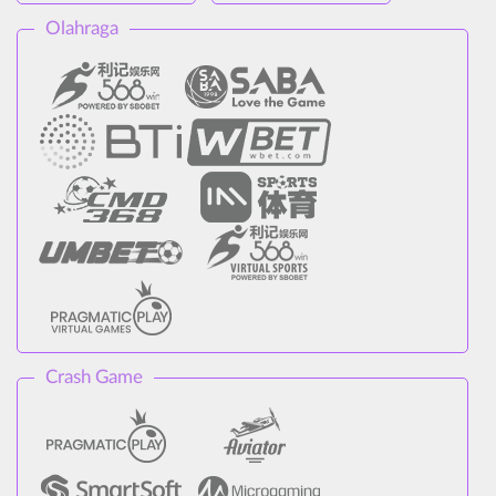
Olahraga
Crash Game