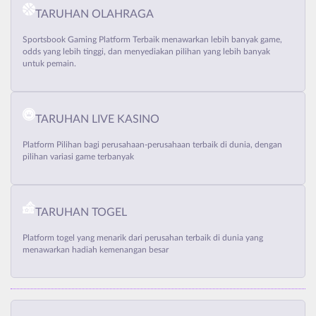
TARUHAN OLAHRAGA
Sportsbook Gaming Platform Terbaik menawarkan lebih banyak game,
odds yang lebih tinggi, dan menyediakan pilihan yang lebih banyak
untuk pemain.
TARUHAN LIVE KASINO
Platform Pilihan bagi perusahaan-perusahaan terbaik di dunia, dengan
pilihan variasi game terbanyak
TARUHAN TOGEL
Platform togel yang menarik dari perusahan terbaik di dunia yang
menawarkan hadiah kemenangan besar