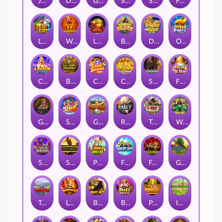
Jin Qian Wa
Dolphin Reef
Golden Rooster
Sweetbakery
StoneAge
Fortune Panda
Life of luxury II
Wealth
Lucky Fortune
Bonus Bears
Dragon's Riches
Ocean Party
Chjcken Djnner
Boy King
Cash Spark
Crown Of Fire
Silver
Fire of Villa Street
Glamourous World
Seasons
Golden Tour
Rally
T-REX
Water Margin
5 Fortune Dragon
Samurai
Peace&Long Life
Fire of glacier gold
Fafafa2
GoldenTree
Tally Ho
LongTengHuXiao2
Best Bet
Big Shot
Pay Dirt
Irish Luck