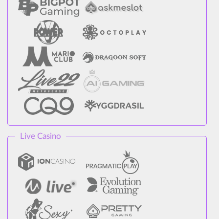
Live Casino