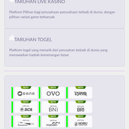
TARUHAN LIVE KASINO
Platform Pilihan bagi perusahaan-perusahaan terbaik di dunia, dengan
pilihan variasi game terbanyak
TARUHAN TOGEL
Platform togel yang menarik dari perusahan terbaik di dunia yang
menawarkan hadiah kemenangan besar