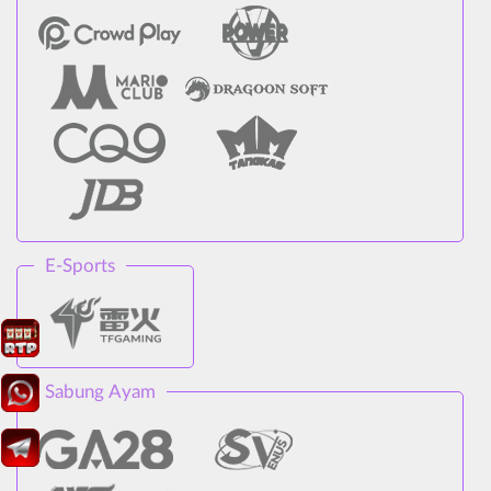
E-Sports
Sabung Ayam