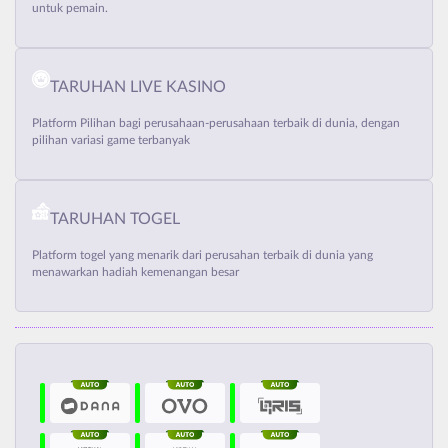
untuk pemain.
TARUHAN LIVE KASINO
Platform Pilihan bagi perusahaan-perusahaan terbaik di dunia, dengan
pilihan variasi game terbanyak
TARUHAN TOGEL
Platform togel yang menarik dari perusahan terbaik di dunia yang
menawarkan hadiah kemenangan besar