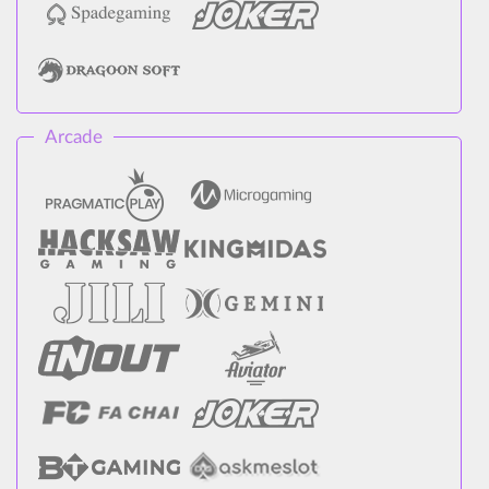
Arcade