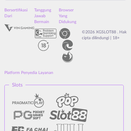
Bersertifikasi
Tanggung
Browser
Dari
Jawab
Yang
Bermain
Didukung
©2026 XGSLOT88 . Hak
cipta dilindungi | 18+
Platform Penyedia Layanan
Slots