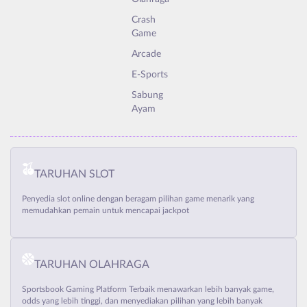
Crash
Game
Arcade
E-Sports
Sabung
Ayam
TARUHAN SLOT
Penyedia slot online dengan beragam pilihan game menarik yang
memudahkan pemain untuk mencapai jackpot
TARUHAN OLAHRAGA
Sportsbook Gaming Platform Terbaik menawarkan lebih banyak game,
odds yang lebih tinggi, dan menyediakan pilihan yang lebih banyak