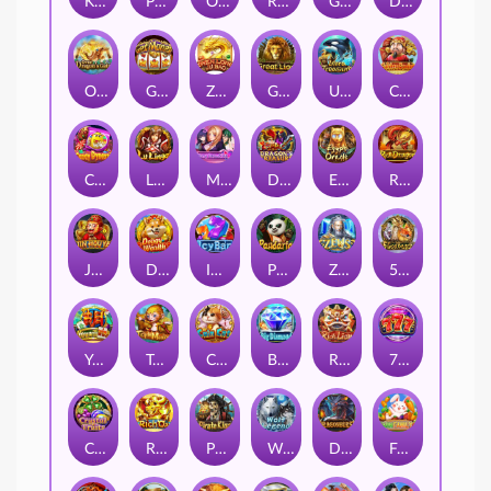
King's Sword
Party Night
Overlord & Concubine
Roll in Money
Grand Sheriff
Diamond Mogul
Over Dragon's Gate
Get Money
Zhen Long Ju Bao
Great Lion
Ultra Treasure
Caishen Coming
Candy Dynasty
LU LING QI
Many Beauties
Dragon's Treasure
Egypt Oracle
Rich Dragon
JIN HOU YE
Doggy Wealth
Icy Bar
Pandaria
Zeus
5 God Beast
You Will Win
Triple Monkey
Coin Cat
Big Diamond
Rich Lion
777
Crystal Fruits
Rich Ox
Pirate King
Wolf Legend
Dragonburst
Farm Family