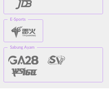
E-Sports
Sabung Ayam