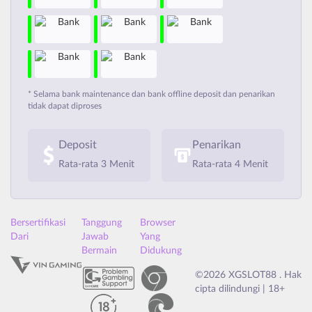
* Selama bank maintenance dan bank offline deposit dan penarikan
tidak dapat diproses
Deposit
Penarikan
Rata-rata 3 Menit
Rata-rata 4 Menit
Bersertifikasi
Tanggung
Browser
Dari
Jawab
Yang
Bermain
Didukung
©2026 XGSLOT88 . Hak
cipta dilindungi | 18+