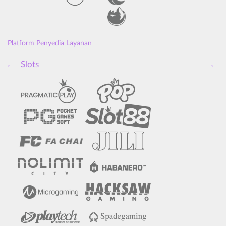
Platform Penyedia Layanan
Slots