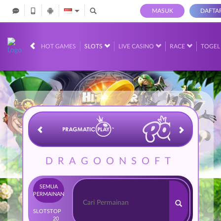
MASUK
DAFTA
IDR
12,700,957,
HOT GAMES
SLOTS
LIVE CASINO
RACE
TOGE
DRAGOONSOFT
SEMUA
PERMAINAN
SLOTS
TOP
20