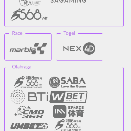
Race
Togel
Olahraga