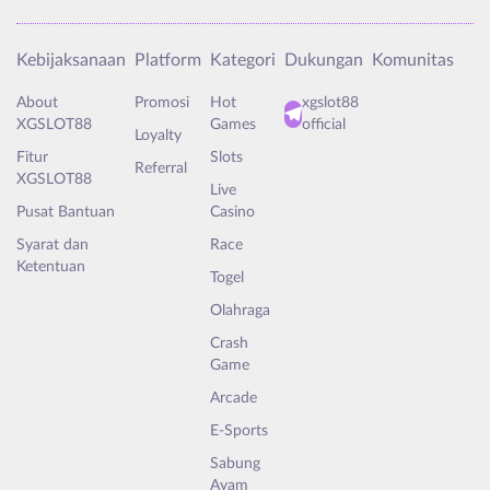
Kebijaksanaan
Platform
Kategori
Dukungan
Komunitas
About
Promosi
Hot
xgslot88
XGSLOT88
Games
official
Loyalty
Fitur
Slots
Referral
XGSLOT88
Live
Pusat Bantuan
Casino
Syarat dan
Race
Ketentuan
Togel
Olahraga
Crash
Game
Arcade
E-Sports
Sabung
Ayam