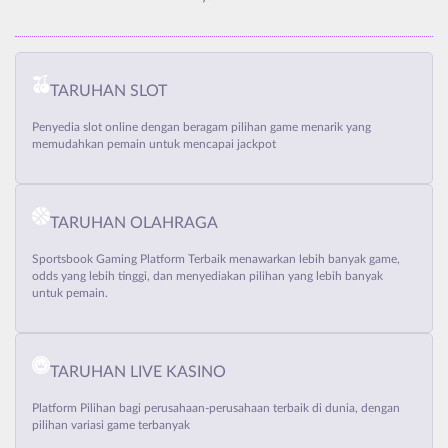
TARUHAN SLOT
Penyedia slot online dengan beragam pilihan game menarik yang
memudahkan pemain untuk mencapai jackpot
TARUHAN OLAHRAGA
Sportsbook Gaming Platform Terbaik menawarkan lebih banyak game,
odds yang lebih tinggi, dan menyediakan pilihan yang lebih banyak
untuk pemain.
TARUHAN LIVE KASINO
Platform Pilihan bagi perusahaan-perusahaan terbaik di dunia, dengan
pilihan variasi game terbanyak